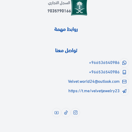
السجل التجاري
7035790166
روابط مهمة
تواصل معنا
+966536540986
+966536540986
Velvet.world24@outlook.com
https://t.me/velvetjewelry23