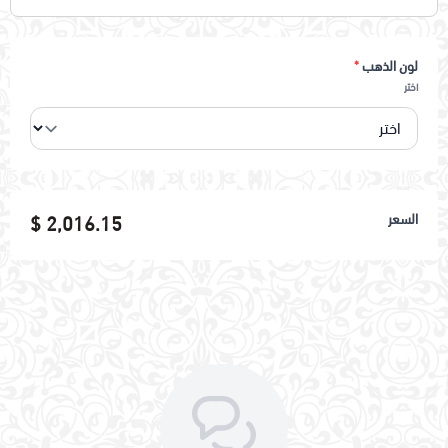
لون الذهب
*
اختر
السعر
2,016.15 $