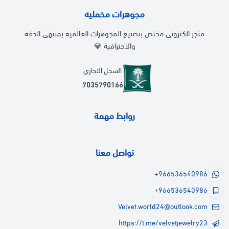
مجوهرات مخمليه
متجر الكتروني مختص بتصنيع المجوهرات العالميه بمنتهى الدقه
والاحترافية 💎
السجل التجاري
7035790166
روابط مهمة
تواصل معنا
+966536540986
+966536540986
Velvet.world24@outlook.com
https://t.me/velvetjewelry23