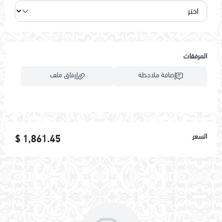
المرفقات
إضافة ملاحظة
إرفاق ملف
اسحب و افلت الملف هنا
السعر
1,861.45 $
استعراض