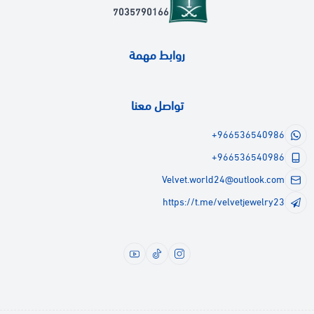
7035790166
روابط مهمة
تواصل معنا
+966536540986
+966536540986
Velvet.world24@outlook.com
https://t.me/velvetjewelry23