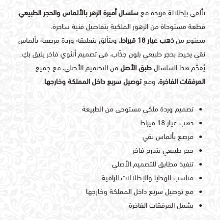
تألقي بإطلالة فريدة مع
سلسال أميرة الزهر بالألماس والحجر الطبيعي
،
قطعة مستوحاة من الزهور الملكية بتفاصيل فنية ساحرة.
مصنوع من
ذهب عيار 18 قيراط
، ويتألق بتعليقة وردة مرصعة بألماس
نقي يحيط بحجر طبيعي بلون جذّاب، في تصميم أنثوي فاخر يليق بكِ.
يُقدَّم هذا السلسال
طبق الأصل
من التصميم الأصلي، مع جميع
المرفقات الفاخرة
، ومع
توصيل سريع داخل المملكة وخارجها
.
تصميم وردة ملكي مستوحى من الطبيعة
ذهب عيار 18 قيراط
مرصع بألماس نقي
حجر طبيعي بتدرج فاخر
تنفيذ مطابق للتصميم الأصلي
مناسب للهدايا والإطلالات الراقية
مع توصيل سريع داخل المملكة وخارجها
يشمل المرفقات الفاخرة