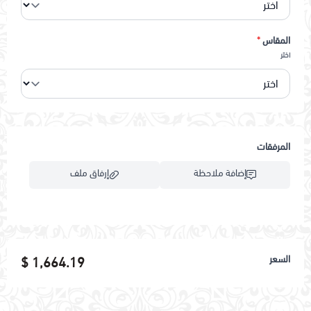
المقاس
*
اختر
المرفقات
إضافة ملاحظة
إرفاق ملف
اسحب و افلت الملف هنا
السعر
1,664.19 $
استعراض