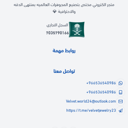
متجر الكتروني مختص بتصنيع المجوهرات العالميه بمنتهى الدقه
والاحترافية 💎
السجل التجاري
7035790166
روابط مهمة
تواصل معنا
+966536540986
+966536540986
Velvet.world24@outlook.com
https://t.me/velvetjewelry23