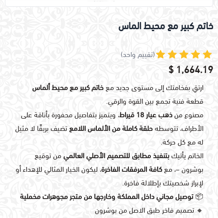
خاتم كبير مع محيط الماس
(تقييم واحد)
1,664.19 $
ارتقِ بفخامتك إلى مستوى جديد مع
خاتم كبير مع محيط ألماس
قطعة فنية تجمع بين القوة والرقي.
مصنوع من
ذهب عيار 18 قيراط
، ويتميز بتفاصيل محفورة بأناقة على
الأطراف، تتوسطه
حلقة كاملة من الألماس اللامع
تضيف بريقًا لا مثيل
له مع كل حركة.
الخاتم يأتيك
بتنفيذ مطابق للتصميم الأصلي العالمي
من توقيع
بوشرون –، مع
كافة المرفقات الفاخرة
، ليكون الخيار المثالي للإهداء أو
لإبراز شخصيتك بإطلالة فاخرة.
📦
توصيل مجاني داخل المملكة وخارجها من متجر مجوهرات مخملية
🔸 تصميم فاخر طبق الاصل من بوشرون