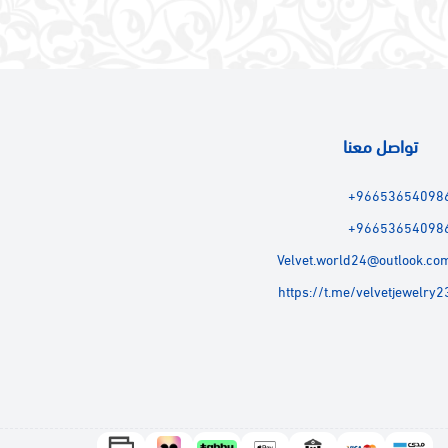
تواصل معنا
+96653654098
+96653654098
Velvet.world24@outlook.co
https://t.me/velvetjewelry2