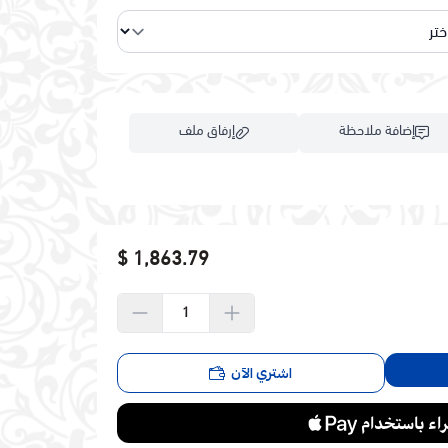
إضافة ملاحظة
إرفاق ملف
اسحب و افلت الملف هنا
1,863.79 $
استعراض
اشتري الآن