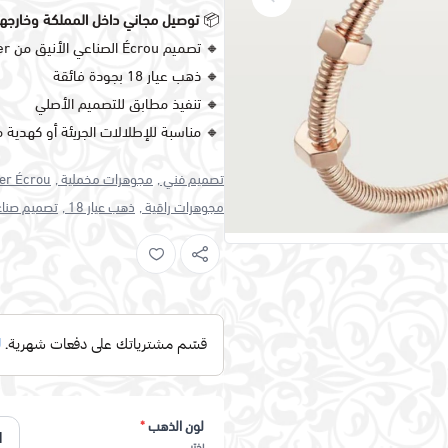
📦
توصيل مجاني داخل المملكة وخارجه
🔸 تصميم Écrou الصناعي الأنيق من Cartier
🔸 ذهب عيار 18 بجودة فائقة
🔸 تنفيذ مطابق للتصميم الأصلي
🔸 مناسبة للإطلالات الجريئة أو كهدية م
تصميم فني ,
مجوهرات مخملية ,
er Écrou ,
مجوهرات راقية ,
ذهب عيار 18 ,
تصميم صناع
لون الذهب
*
اختر