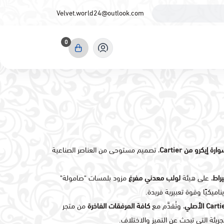
Velvet.world24@outlook.com
0
ارة إيكرو من Cartier
، تصميم مستوحى من العناصر الصناعية
، على هيئة
لولب معدني مفرغ
مزود بلمسات "صامولة"
اميكيًا وقوة تعبيرية فريدة.
، وتُقدَّم مع
كافة المرفقات الفاخرة
من متجر
يئة التي تبحث عن التميز والاختلاف.