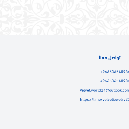
تواصل معنا
+96653654098
+96653654098
Velvet.world24@outlook.co
https://t.me/velvetjewelry2