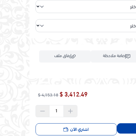
إضافة ملاحظة
إرفاق ملف
اسحب و افلت الملف هنا
3,412.49 $
4,153.18 $
استعراض
اشتري الآن