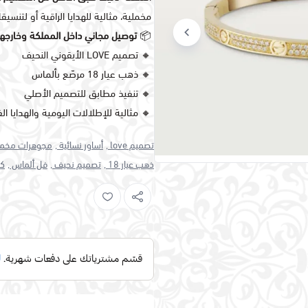
مخملية، مثالية للهدايا الراقية أو لتنسيق
📦
توصيل مجاني داخل المملكة وخارجه
🔸 تصميم LOVE الأيقوني النحيف
🔸 ذهب عيار 18 مرصّع بألماس
🔸 تنفيذ مطابق للتصميم الأصلي
🔸 مثالية للإطلالات اليومية والهدايا الف
تصميم love ,
أساور نسائية ,
مجوهرات مخملي
ذهب عيار 18 ,
تصميم نحيف ,
فل ألماس ,
كا