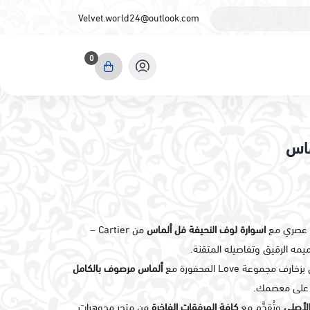
Velvet.world24@outlook.com
0
ماس
ب عصري مع
اسوارة لوف النحيفة فل ألماس
من Cartier –
ميمه الرقيق وتفاصيله المتقنة.
خارف مجموعة Love المحفورة مع
ألماس مرصوف بالكامل
ة على معصمك.
لأصلي
وتُقدَّم مع
كافة المرفقات الفاخرة
من متجر مجوهرات