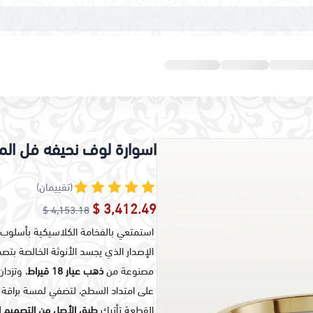
اسوارة لوف نحيفه فل ال
(تقييمان)
3,412.49 $
4,153.18 $
استمتعي بالفخامة الكلاسيكية بأسلو
الإصدار الذي يجسد الأنوثة الخالصة بتص
مصنوعة من
ذهب عيار 18 قيراط
، وتزدان بز
على امتداد السطح، لتضفي لمسة براق
القطعة تأتيك
طبق الأصل من التصميم ا