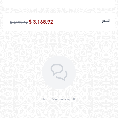
اسحب و افلت الملف هنا
السعر
3,168.92 $
4,199.49 $
استعراض
لا توجد تقييمات حاليا