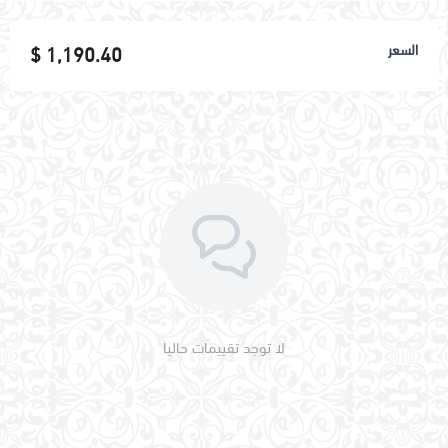
اسحب و افلت الملف هنا
السعر
1,190.40 $
استعراض
لا توجد تقييمات حاليا