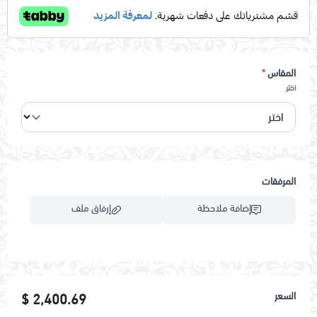
المقاس
*
اختر
المرفقات
إضافة ملاحظة
إرفاق ملف
اسحب و افلت الملف هنا
السعر
2,400.69 $
استعراض