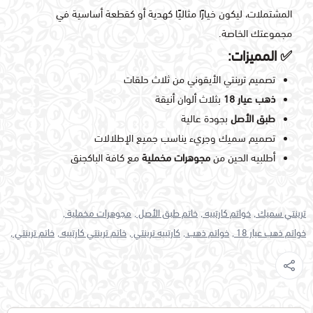
المشتملات، ليكون خيارًا مثاليًا كهدية أو كقطعة أساسية في
مجموعتك الخاصة.
✅
المميزات
:
تصميم ترينتي الأيقوني من ثلاث حلقات
ذهب عيار 18
بثلاث ألوان أنيقة
طبق الأصل
بجودة عالية
تصميم سميك وجريء يناسب جميع الإطلالات
أطلبيه الحين من
مجوهرات مخملية
مع كافة الباكجنق
ترينتي سميك ,
خواتم كارتييه ,
خاتم طبق الأصل ,
مجوهرات مخملية ,
خواتم ذهب عيار 18 ,
خواتم ذهب ,
كارتييه ترينتي ,
خاتم ترينتي كارتييه ,
خاتم ترينتي ,