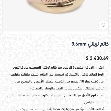
خاتم ترينتي 3.6mm
2,400.69 $
اختاري الأناقة متعددة الأبعاد مع
خاتم ترينتي السميك من كارتييه
،
الرمز الخالد للرقي والتميز. تم تصميم هذا الخاتم بثلاث حلقات مترابطة
من
ذهب عيار 18
، يجمع بين الذهب الأصفر، الأبيض، والوردي في
تناغم استثنائي يعكس معاني الحب والوفاء والصداقة.
يُعد
طبق الأصل
من التصميم الشهير لدار كارتييه، مع لمسة فاخرة تليق
بذوقك الراقي.
أطلبيه الآن حصريًا من
مجوهرات مخملية
، مع تغليف مميز وكامل