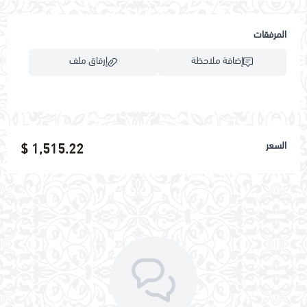
المرفقات
إضافة ملاحظة
إرفاق ملف
اسحب و افلت الملف هنا
السعر
1,515.22 $
استعراض