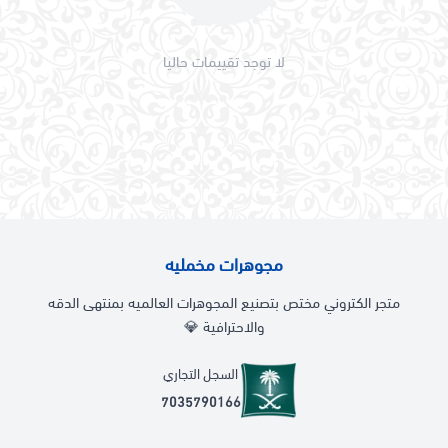
لا توجد تقييمات حاليا
مجوهرات مخمليه
متجر الكتروني مختص بتصنيع المجوهرات العالميه بمنتهى الدقه
والاحترافية 💎
السجل التجاري
7035790166