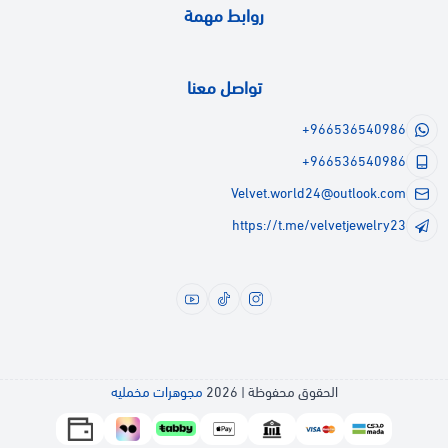
روابط مهمة
تواصل معنا
+966536540986
+966536540986
Velvet.world24@outlook.com
https://t.me/velvetjewelry23
الحقوق محفوظة | 2026
مجوهرات مخمليه