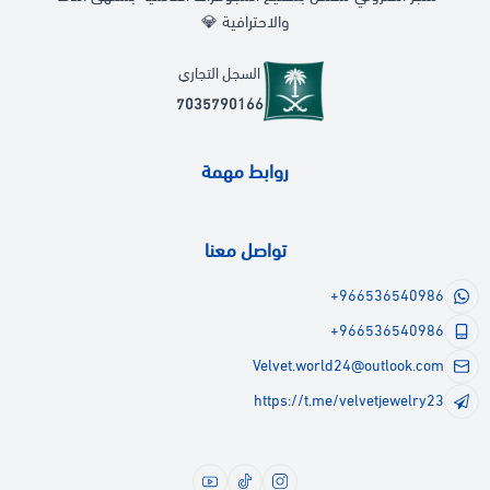
والاحترافية 💎
السجل التجاري
7035790166
روابط مهمة
تواصل معنا
+966536540986
+966536540986
Velvet.world24@outlook.com
https://t.me/velvetjewelry23