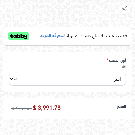
لون الذهب
*
اختر
السعر
3,991.78 $
4,340.62 $