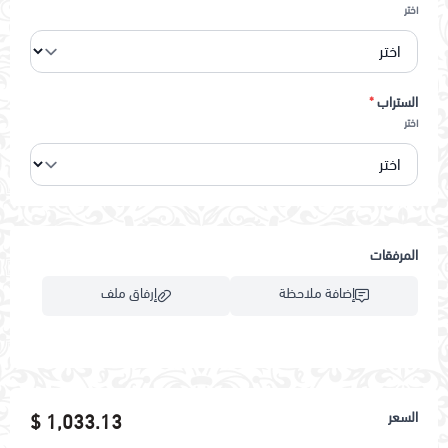
اختر
الستراب
*
اختر
المرفقات
إضافة ملاحظة
إرفاق ملف
اسحب و افلت الملف هنا
السعر
1,033.13 $
استعراض