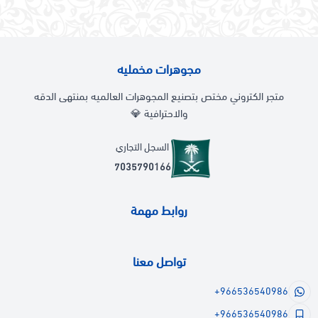
مجوهرات مخمليه
متجر الكتروني مختص بتصنيع المجوهرات العالميه بمنتهى الدقه
والاحترافية 💎
السجل التجاري
7035790166
روابط مهمة
تواصل معنا
+966536540986
+966536540986