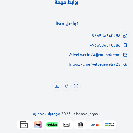
روابط مهمة
تواصل معنا
+966536540986
+966536540986
Velvet.world24@outlook.com
https://t.me/velvetjewelry23
الحقوق محفوظة | 2026
مجوهرات مخمليه