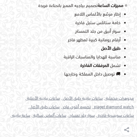
⭐
مميزات الساعة
تصميم بياجيه المميز بانحناءة فريدة
إطار مرصّع بالألماس اللامع
خامة ستانلس ستيل فاخرة
سوار أنيق من جلد التمساح
أرقام رومانية كبيرة لمظهر فاخر
طبق الأصل
مناسبة للهدايا والمناسبات الراقية
تشمل
المرفقات الفاخرة
🚚 توصيل داخل المملكة وخارجها
مجوهرات مخملية ,
ساعات بياجيه طبق الأصل ,
ساعات بياجيه الأصلية ,
piaget diamond watch ,
تصميم أنثوي فاخر ,
ساعات طبق الأصل ,
ساعات سويسرية فاخرة ,
سوار جلد تمساح ,
ساعات ألماس نسائية ,
ساعة بياجيه ,