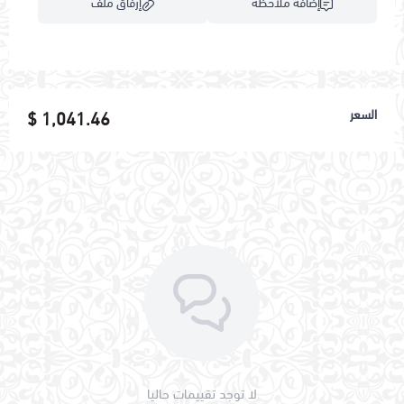
إضافة ملاحظة
إرفاق ملف
اسحب و افلت الملف هنا
السعر
1,041.46 $
استعراض
لا توجد تقييمات حاليا