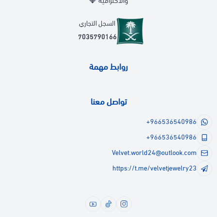
والاحترافية 💎
السجل التجاري
7035790166
روابط مهمة
تواصل معنا
+966536540986
+966536540986
Velvet.world24@outlook.com
https://t.me/velvetjewelry23