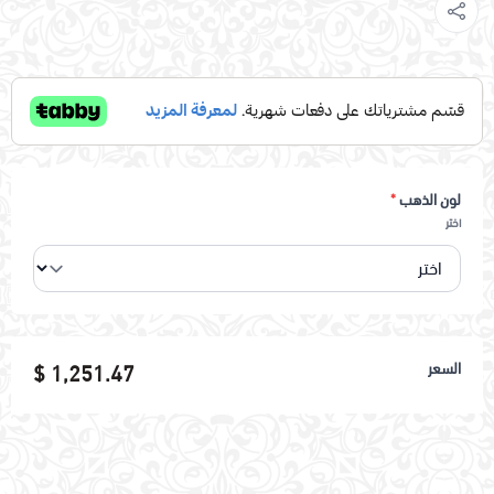
لون الذهب
*
اختر
السعر
1,251.47 $