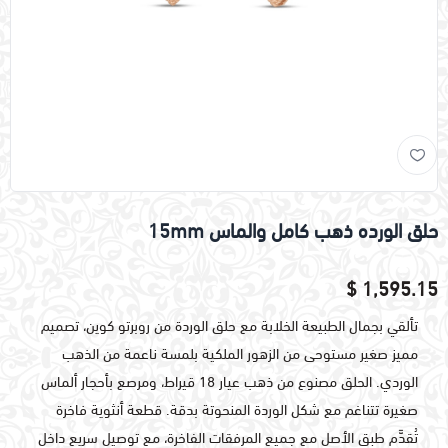
حلق الورده ذهب كامل والماس 15mm
1,595.15 $
تألقي بجمال الطبيعة الخلابة مع حلق الوردة من روبرتو كوين، تصميم
مميز صغير مستوحى من الزهور الملكية بلمسة ناعمة من الذهب
الوردي. الحلق مصنوع من ذهب عيار 18 قيراط، ومرصع بأحجار ألماس
صغيرة تتناغم مع شكل الوردة المنحوتة بدقة. قطعة أنثوية فاخرة
تُقدَّم طبق الأصل مع جميع المرفقات الفاخرة، مع توصيل سريع داخل