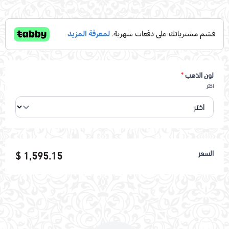
لون الذهب
*
اختر
السعر
1,595.15 $