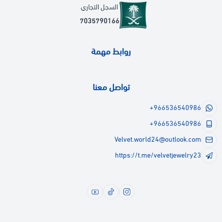
السجل التجاري
7035790166
روابط مهمة
تواصل معنا
+966536540986
+966536540986
Velvet.world24@outlook.com
https://t.me/velvetjewelry23