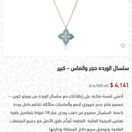
سلسال الورده حجر والماس - كبير
4,141 $
4,785.45 $
أضفي لمسة ملكية على إطلالتك مع سلسال الوردة من روبرتو كوين –
تصميم فاخر بحجر فيروزي لامع وألماسات متلألئة تتناغم داخل وردة
ناعمة. السلسال مصنوع من ذهب وردي عيار 18 قيراط بتفاصيل راقية
تعكس الحرفية العالية. القطعة تُقدَّم طبق الأصل مع جميع المرفقات
الفاخرة، وتوصيل سريع داخل المملكة وخارجها.