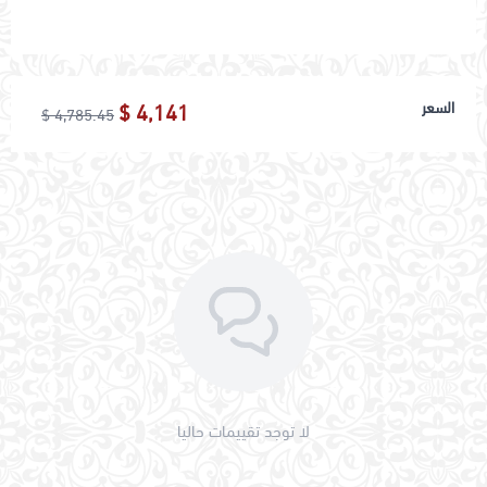
اسحب و افلت الملف هنا
السعر
4,141 $
4,785.45 $
استعراض
لا توجد تقييمات حاليا