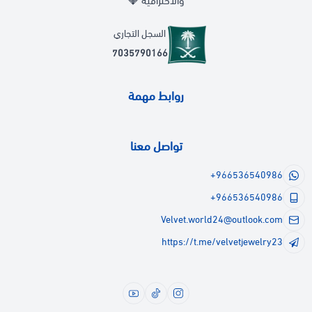
والاحترافية 💎
السجل التجاري
7035790166
روابط مهمة
تواصل معنا
+966536540986
+966536540986
Velvet.world24@outlook.com
https://t.me/velvetjewelry23