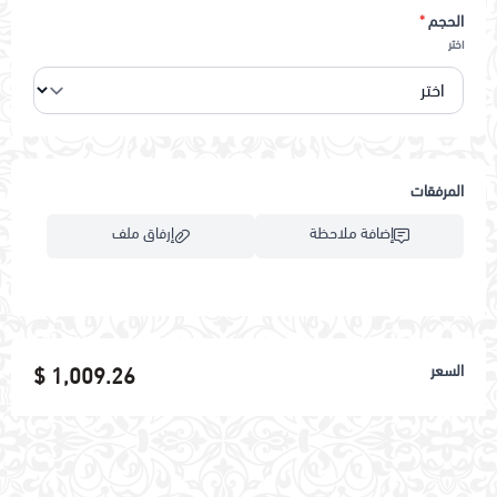
الحجم
*
اختر
المرفقات
إضافة ملاحظة
إرفاق ملف
اسحب و افلت الملف هنا
السعر
1,009.26 $
استعراض