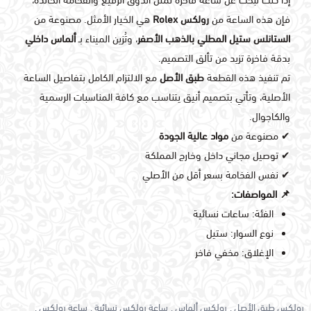
إذا كنت تبحث عن ساعة فاخرة تمثل الذوق الرفيع والفخامة الخالدة،
فإن هذه الساعة من
رولكس Rolex
هي الخيار الأمثل. مصنوعة من
الستانلس ستيل المطلي بالذهب الأصفر
، وتُزين الميناء بـ
ألماس داخلي
بدقة فاخرة تزيد من تألق التصميم.
تم تنفيذ هذه القطعة
طبق الأصل
مع الالتزام الكامل بتفاصيل الساعة
الأصلية، وتأتي بتصميم أنيق يتناسب مع كافة المناسبات الرسمية
والكاجوال.
✔ مصنوعة من
مواد عالية الجودة
✔ توصيل مجاني داخل وخارج المملكة
✔ نفس الفخامة بسعر أقل من الأصلي
📌 المواصفات:
الفئة: ساعات نسائية
نوع السوار: ستيل
الإغلاق: مخفي فاخر
رولكس طبق الأصل ,
رولكس ألماس ,
ساعة رولكس نسائية ,
ساعة رولكس ,