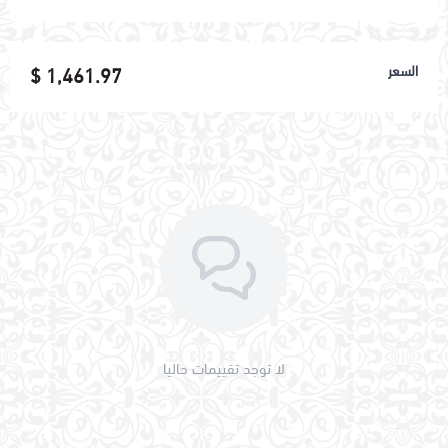
اسحب و افلت الملف هنا
السعر
1,461.97 $
استعراض
لا توجد تقييمات حاليا