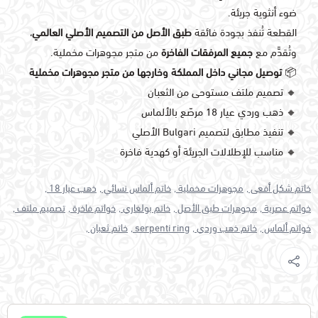
ضوء أنثوية جريئة.
القطعة تُنفذ بجودة فائقة
طبق الأصل من التصميم الأصلي العالمي
،
وتُقدَّم مع
جميع المرفقات الفاخرة
من متجر مجوهرات مخملية.
📦
توصيل مجاني داخل المملكة وخارجها من متجر مجوهرات مخملية
🔸 تصميم ملتف مستوحى من الثعبان
🔸 ذهب وردي عيار 18 مرصّع بالألماس
🔸 تنفيذ مطابق لتصميم Bulgari الأصلي
🔸 مناسب للإطلالات الجريئة أو كهدية فاخرة
خاتم شكل أفعى ,
مجوهرات مخملية ,
خاتم ألماس نسائي ,
ذهب عيار 18 ,
خواتم عصرية ,
مجوهرات طبق الأصل ,
خاتم بولغاري ,
خواتم فاخرة ,
تصميم ملتف ,
خواتم ألماس ,
خاتم ذهب وردي ,
serpenti ring ,
خاتم ثعبان ,