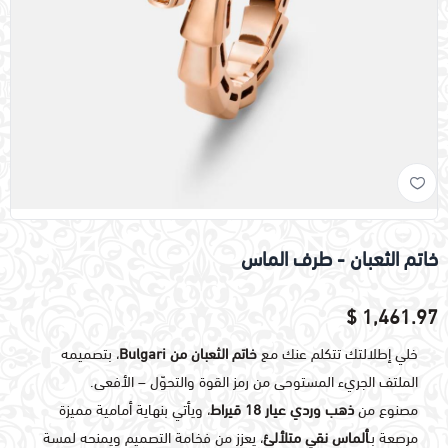
خاتم الثعبان - طرف الماس
1,461.97 $
خلي إطلالتك تتكلم عنك مع
خاتم الثعبان من Bulgari
، بتصميمه
الملتف الجريء المستوحى من رمز القوة والتحوّل – الأفعى.
مصنوع من
ذهب وردي عيار 18 قيراط
، ويأتي بنهاية أمامية مميزة
مرصعة بـ
ألماس نقي متلألئ
، يعزز من فخامة التصميم ويمنحه لمسة