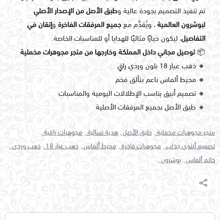
تم تنفيذ التصميم بجودة عالية و
طبق الأصل من الإصدار الأصلي
لبوشرون العالمية
، ويُقدَّم مع
جميع المرفقات الفاخرة
و
إتقان في
التفاصيل
، ليكون خيارًا مثاليًا للهدايا أو للمناسبات الخاصة.
📦
توصيل مجاني داخل المملكة وخارجها من متجر مجوهرات مخملية
🔸 ذهب عيار 18 بلون وردي راقٍ
🔸 محيط ألماس ناعم بتألق فخم
🔸 تصميم أنيق يناسب الإطلالات اليومية والمناسبات
🔸 طبق الأصل بجميع المرفقات الأصلية
متجر مجوهرات مخملية ,
طبق الأصل ,
هدية نسائية ,
مجوهرات راقية ,
تصميم أنثوي جذاب ,
مجوهرات فاخرة ,
محيط ألماس ,
ذهب عيار 18 ,
ذهب وردي ,
خاتم ألماس ,
بوشرون ,