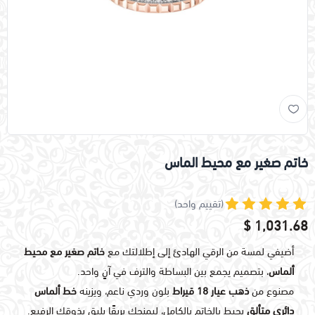
خاتم صغير مع محيط الماس
(تقييم واحد)
1,031.68 $
أضيفي لمسة من الرقي الهادئ إلى إطلالتك مع
خاتم صغير مع محيط
ألماس
، بتصميم يجمع بين البساطة والترف في آنٍ واحد.
مصنوع من
ذهب عيار 18 قيراط
بلون وردي ناعم، ويزينه
خط ألماس
دائري متألق
يحيط بالخاتم بالكامل، ليمنحك بريقًا يليق بذوقك الرفيع.