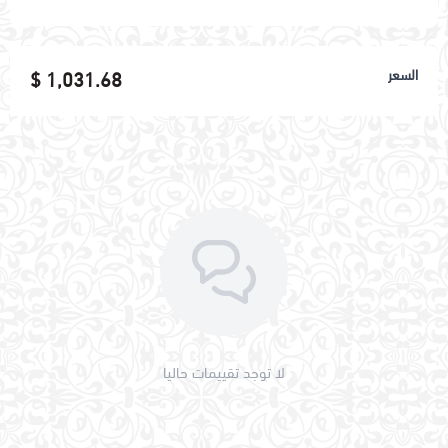
اسحب و افلت الملف هنا
السعر
1,031.68 $
استعراض
لا توجد تقييمات حاليا