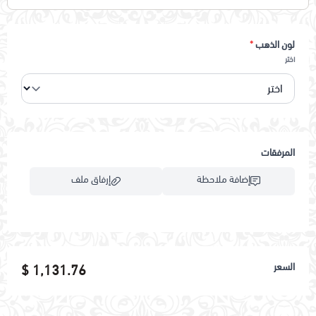
لون الذهب
*
اختر
المرفقات
إضافة ملاحظة
إرفاق ملف
اسحب و افلت الملف هنا
السعر
1,131.76 $
استعراض