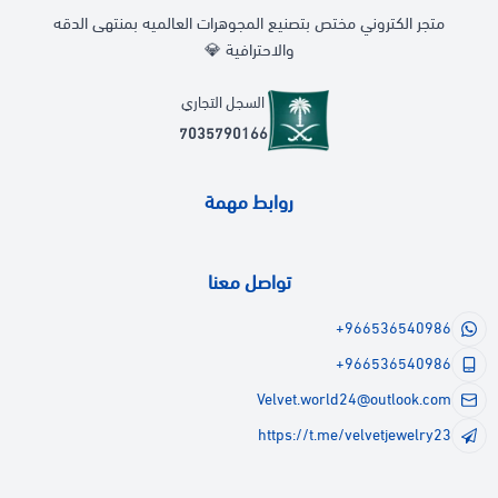
متجر الكتروني مختص بتصنيع المجوهرات العالميه بمنتهى الدقه
والاحترافية 💎
السجل التجاري
7035790166
روابط مهمة
تواصل معنا
+966536540986
+966536540986
Velvet.world24@outlook.com
https://t.me/velvetjewelry23